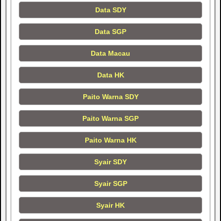
Data SDY
Data SGP
Data Macau
Data HK
Paito Warna SDY
Paito Warna SGP
Paito Warna HK
Syair SDY
Syair SGP
Syair HK