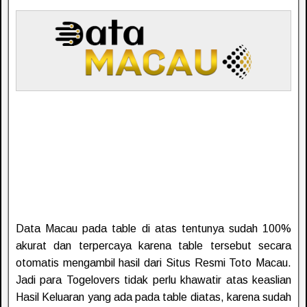
Data Macau pada table di atas tentunya sudah 100%
akurat dan terpercaya karena table tersebut secara
otomatis mengambil hasil dari Situs Resmi Toto Macau.
Jadi para Togelovers tidak perlu khawatir atas keaslian
Hasil Keluaran yang ada pada table diatas, karena sudah